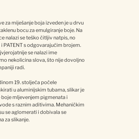
ve za miješanje boja izveden je u drvu
taklenu bocu za emulgiranje boje. Na
nalazi se teško čitljiv natpis, no
N i PATENT s odgovarajućim brojem.
jerojatnije se nalazi ime
amo nekolicina slova, što nije dovoljno
paniji radi.
edinom 19. stoljeća počele
kirati u aluminijskim tubama, slikar je
 boje mljevenjem pigmenata i
 vode s raznim aditivima. Mehaničkim
su se aglomerati i dobivala se
 za slikanje.