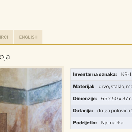
IRCI
ENGLISH
oja
Inventarna oznaka:
KB-1
Materijal:
drvo, staklo, m
Dimenzije:
65 x 50 x 37 
Datacija:
druga polovica 1
Podrijetlo:
Njemačka