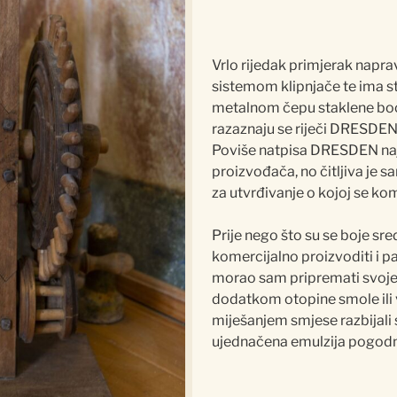
Vrlo rijedak primjerak napra
sistemom klipnjače te ima s
metalnom čepu staklene boce 
razaznaju se riječi DRESDE
Poviše natpisa DRESDEN najv
proizvođača, no čitljiva je s
za utvrđivanje o kojoj se kom
Prije nego što su se boje sr
komercijalno proizvoditi i pa
morao sam pripremati svoje
dodatkom otopine smole ili
miješanjem smjese razbijali 
ujednačena emulzija pogodna