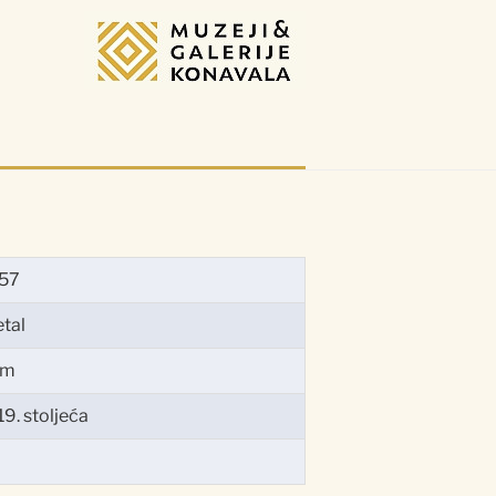
57
etal
cm
9. stoljeća