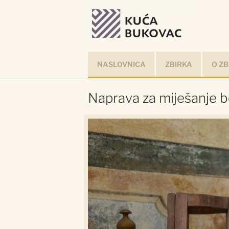
Preskoči
na
sadržaj
NASLOVNICA
ZBIRKA
O ZB
Naprava za miješanje b